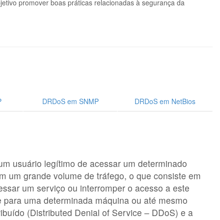
etivo promover boas práticas relacionadas à segurança da
P
DRDoS em SNMP
DRDoS em NetBios
um usuário legítimo de acessar um determinado
com um grande volume de tráfego, o que consiste em
ssar um serviço ou interromper o acesso a este
ade para uma determinada máquina ou até mesmo
buído (Distributed Denial of Service – DDoS) e a